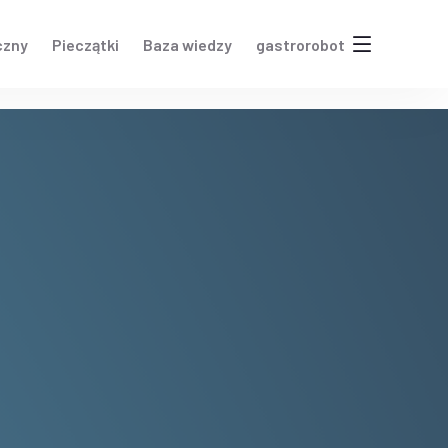
czny
Pieczątki
Baza wiedzy
gastrorobot