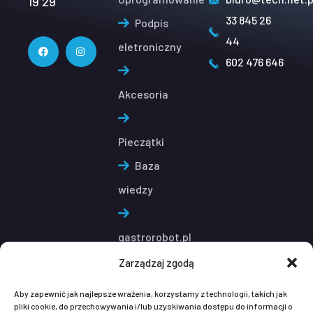
19 29
33 845 26
Podpis
44
eletroniczny
602 476 646
Akcesoria
Pieczątki
Baza
wiedzy
gastrorobot.pl
Pomoc
Zarządzaj zgodą
zdalna
Aby zapewnić jak najlepsze wrażenia, korzystamy z technologii, takich jak
pliki cookie, do przechowywania i/lub uzyskiwania dostępu do informacji o