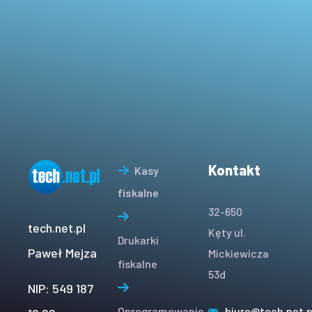
Kontakt
Kasy
fiskalne
32-650
tech.net.pl
Kęty ul.
Drukarki
Paweł Mejza
Mickiewicza
fiskalne
53d
NIP: 549 187
Oprogramowanie
biuro@tech.net.p